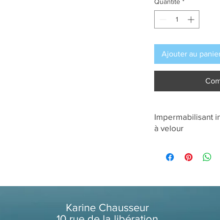
Quantité
*
Ajouter au panie
Com
Impermabilisant 
à velour
Karine Chausseur
10 rue de la libération